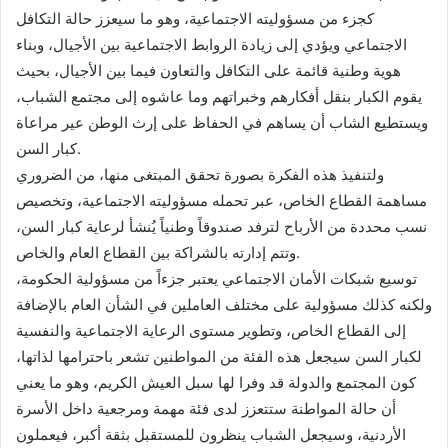
كجزء من مسؤوليته الاجتماعية، وهو ما سيعزز حالة التكافل
الاجتماعي ويؤدي إلى زيادة الروابط الاجتماعية بين الأجيال، وبناء
هوية وطنية قائمة على التكافل والتعاون فيما بين الأجيال، بحيث
يقوم الكبار بنقل أفكارهم وخبراتهم وما عاشوه إلى مجتمع الشباب،
ويستطيع الشاب أن يساهم في الحفاظ على إرث الوطن عير مراعاة
كبار السن.
ولتنفيذ هذه الفكرة بصورة تحقق المبتغى منها، من الضروري
مساهمة القطاع الخاص، عبر تحمله مسؤوليته الاجتماعية، وتخصيص
نسب محددة من الأرباح لترفد صندوقاً وطنياً يُنشأ لرعاية كبار السن،
وتتم إدارته بالشراكة بين القطاع العام والخاص.
توسيع شبكات الأمان الاجتماعي يعتبر جزءاً من مسؤولية الحكومة،
ولكنه كذلك مسؤولية على مختلف العاملين في الشأن العام بالإضافة
إلى القطاع الخاص، وتطوير مستوى الرعاية الاجتماعية والنفسية
لكبار السن سيجعل هذه الفئة من المواطنين تشعر باحترامها لذاتها،
كون المجتمع والدولة قد وفرا لها سبل العيش الكريم، وهو ما يعني
أن حالة المواطنة ستتعزز لدى فئة مهمة ومرجعية داخل الأسرة
الأردنية، وسيجعل الشباب ينظرون للمستقبل بثقة أكبر، فيعملون