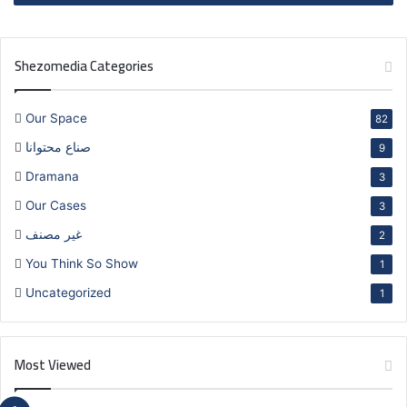
Shezomedia Categories
Our Space
82
صناع محتوانا
9
Dramana
3
Our Cases
3
غير مصنف
2
You Think So Show
1
Uncategorized
1
Most Viewed