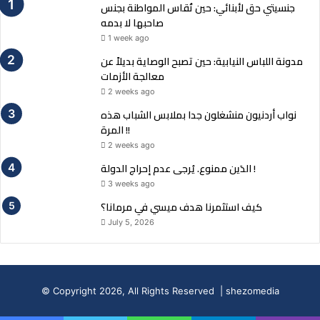
جنسيتي حق لأبنائي: حين تُقاس المواطنة بجنس
صاحبها لا بدمه
1 week ago
مدونة اللباس النيابية: حين تصبح الوصاية بديلاً عن
معالجة الأزمات
2 weeks ago
نواب أردنيون منشغلون جدا بملابس الشباب هذه
المرة !!
2 weeks ago
الدَين ممنوع. يُرجى عدم إحراج الدولة !
3 weeks ago
كيف استثمرنا هدف ميسي في مرمانا؟
July 5, 2026
© Copyright 2026, All Rights Reserved | shezomedia