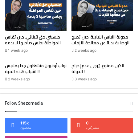
مدونة اللباس النيابية: حين تصبح
جنسيتي حق لأبنائي: حين تُقاس
الوصاية بديلاً عن معالجة الأزمات
المواطنة بجنس صاحبها لا بدمه
1 week ago
2 weeks ago
الدَين ممنوع. يُرجى عدم إحراج
نواب أردنيون منشغلون جدا بملابس
الدولة !
الشباب هذه المرة !!
2 weeks ago
3 weeks ago
Follow Shezomedia
115k
0
مشتركون
معجبون