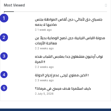
Most Viewed
جنسيتي حق لأبنائي: حين تُقاس المواطنة بجنس
صاحبها لا بدمه
1 week ago
مدونة اللباس النيابية: حين تصبح الوصاية بديلاً عن
معالجة الأزمات
2 weeks ago
نواب أردنيون منشغلون جدا بملابس الشباب هذه
المرة !!
2 weeks ago
الدَين ممنوع. يُرجى عدم إحراج الدولة !
3 weeks ago
كيف استثمرنا هدف ميسي في مرمانا؟
July 5, 2026