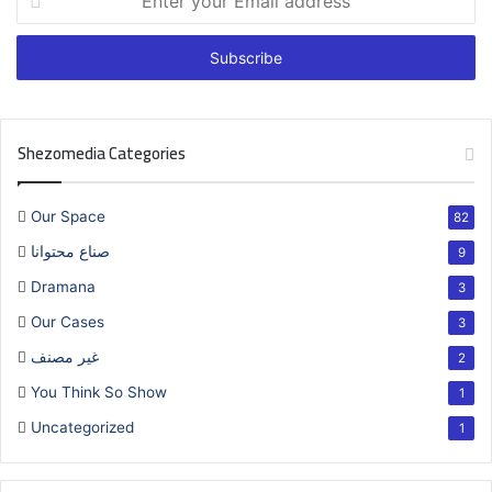
your
Email
address
Shezomedia Categories
Our Space
82
صناع محتوانا
9
Dramana
3
Our Cases
3
غير مصنف
2
You Think So Show
1
Uncategorized
1