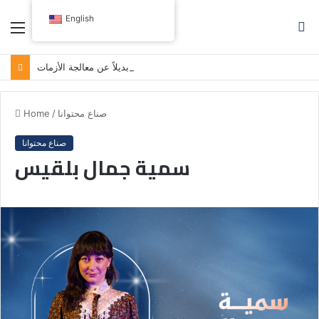
English
Menu
S
fo
مدونة اللباس النيابية: حين تصبح الوصاية بديلاً عن معالجة الأزمات
صناع محتوانا
/
Home
صناع محتوانا
سمية جمال بلقيس