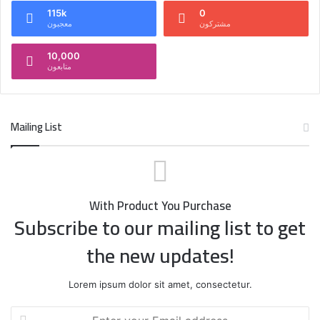
115k
0
مشتركون
معجبون
10,000
متابعون
Mailing List
With Product You Purchase
Subscribe to our mailing list to get
the new updates!
Lorem ipsum dolor sit amet, consectetur.
Enter