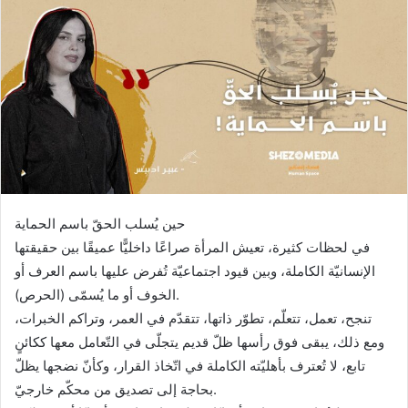
حين يُسلب الحقّ باسم الحماية
في لحظات كثيرة، تعيش المرأة صراعًا داخليًّا عميقًا بين حقيقتها
الإنسانيّة الكاملة، وبين قيود اجتماعيّة تُفرض عليها باسم العرف أو
الخوف أو ما يُسمّى (الحرص).
تنجح، تعمل، تتعلّم، تطوّر ذاتها، تتقدّم في العمر، وتراكم الخبرات،
ومع ذلك، يبقى فوق رأسها ظلّ قديم يتجلّى في التّعامل معها ككائنٍ
تابع، لا تُعترف بأهليّته الكاملة في اتّخاذ القرار، وكأنّ نضجها يظلّ
بحاجة إلى تصديق من محكّم خارجيّ.