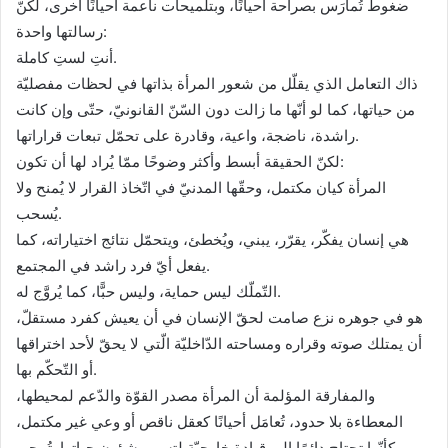
ضغوط تُمارَس بصراحة أحيانًا، وبتلميحات ناعمة أحيانًا أخرى، لكنّ
رسالتها واحدة:
أنتِ لستِ كاملة.
ذاك التعامل الذي يقلّل من شعور المرأة بذاتها في لحظات مفصليّة
من حياتها، كما لو أنّها ما زالت دون السّنّ القانونيّ، حتّى وإن كانت
راشدة، ناضجة، واعية، وقادرة على تحمّل تبعات قراراتها.
لكنّ الحقيقة أبسط وأكثر وضوحًا ممّا يُراد لها أن تكون:
المرأة كيان مكتمل، وحقّها المدنيّ في اتّخاذ القرار لا يُمنح ولا
يُسحب.
هي إنسان يفكّر، يقرّر، يبني، ويُخطئ، ويتحمّل نتائج اختياراته، كما
يفعل أيّ فرد راشد في المجتمع.
التّملّك ليس حماية، وليس حبًّا، كما يُروَّج له.
هو في جوهره نزع صامت لحقّ الإنسان في أن يعيش كفرد مستقلّ،
أن يمتلك صوته وقراره ومساحته الدّاخليّة الّتي لا يحقّ لأحد اختراقها
أو التّحكّم بها.
والمفارقة المؤلمة أن المرأة مصدر القوّة والدّعم لمحيطها،
المعطاءة بلا حدود، تُعامَل أحيانًا كعقل ناقص أو وعي غير مكتمل،
وكأنّها تحتاج دائمًا إلى قيادة خارجيّة لتسيير شؤون حياتها. تُمحى