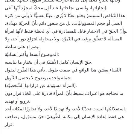
إنجازاتها، وتُنسى نجاحاتها عند أوّل محكّ لمجرّد أنّها أنثى.
هذا التّناقض المستمرّ يخلق تعبًا لا يُرى، عبئًا نفسيًّا لا يأتي من كثرة
العمل أو حجم المسؤوليّات، بل من شعور دائم بأنّ الحريّة مهدّدة،
وأنّ الحقّ في الاختيار قابل للمصادرة في أي لحظة فقط لأنّها امرأة.
المسألة لا تتعلّق برغبة في التّمرّد، ولا بمحاولة انتزاع دور أحد، ولا
بصراع على سلطة.
الموضوع أبسط وأكثر إنسانيّة:
حقّ الإنسان كامل الأهليّة في أن يختار ما يناسبه.
النّساء يعشن هذا الواقع في صمت طويل، يأتي هذا الطّرح ليقول
جملة واحدة بوضوح لا يحتمل التّأويل:
(المرأة مسؤولة عن قراراتها الشّخصيّة).
ما نحتاجه هو اعتراف بسيط بأنّ المرأة قادرة على اتّخاذ قرار دون
ترويع أو تهديد.
استقلاليّتها ليست تحدّيًا لأحد، ولا تهديدًا لأحد، ولا تجاوزًا لمكانة أحد.
هي فقط إعادة الإنسان إلى مكانه الطّبيعيّ: حرّ، مسؤول، وصاحب
قرار.