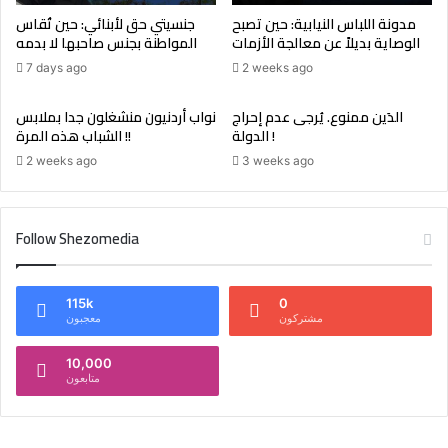
مدونة اللباس النيابية: حين تصبح
جنسيتي حق لأبنائي: حين تُقاس
الوصاية بديلاً عن معالجة الأزمات
المواطنة بجنس صاحبها لا بدمه
7 days ago
2 weeks ago
الدَين ممنوع. يُرجى عدم إحراج
نواب أردنيون منشغلون جدا بملابس
الدولة !
الشباب هذه المرة !!
2 weeks ago
3 weeks ago
Follow Shezomedia
115k
0
مشتركون
معجبون
10,000
متابعون