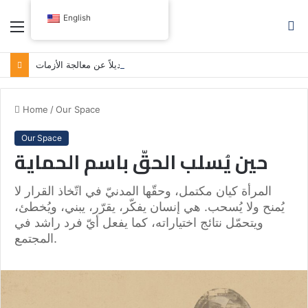
English
Menu
S
fo
مدونة اللباس النيابية: حين تصبح الوصاية بديلاً عن معالجة الأزمات
Home
/
Our Space
Our Space
حين يُسلب الحقّ باسم الحماية
المرأة كيان مكتمل، وحقّها المدنيّ في اتّخاذ القرار لا
يُمنح ولا يُسحب. هي إنسان يفكّر، يقرّر، يبني، ويُخطئ،
ويتحمّل نتائج اختياراته، كما يفعل أيّ فرد راشد في
المجتمع.