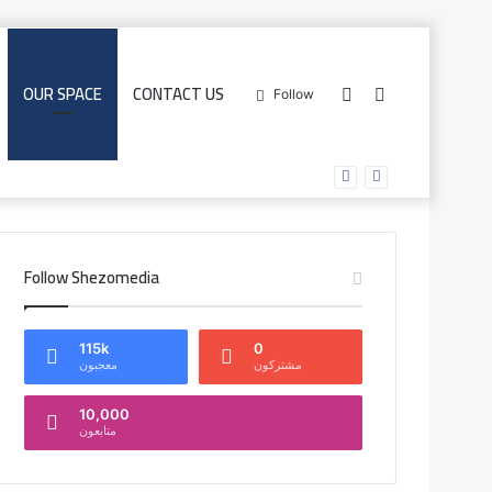
OUR SPACE
CONTACT US
Sidebar
Search
Follow
for
Follow Shezomedia
115k
0
مشتركون
معجبون
10,000
متابعون