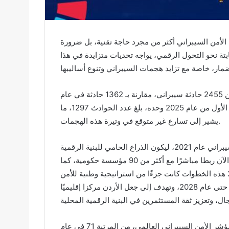
الأمن السيبراني أكثر من مجرد حاجة تقنية، بل ضرورة
بتة نحو التحول الرقمي، يواجه تحديات متزايدة في هذا
وفقًا للتقارير الرسمية، فقد سجل الأردن خلال عام 2023 أكثر من 2455 حادثة سيبراني، مقارنة بـ 1362 حادثة في عام
2022، أي بزيادة تتجاوز 80٪ خلال عام واحد فقط، وفي الربع الأول من عام 2025 وحده، بلغ عدد الحوادث 1297، ما
يشير إلى تسارع غير متوقع في وتيرة هذه الهجمات.
هذا الواقع دفع الدولة إلى إنشاء المركز الوطني للأمن السيبراني عام 2021، ليكون الذراع الحامي للبنية الرقمية
الأردنية. يعمل المركز على تقييم الخدمات الرقمية، ويمتلك حتى الآن ربطا مباشرًا مع أكثر من 90 مؤسسة حكومية، كما
خضعت 48 خدمة إلكترونية للتقييم الأمني منذ بداية 2025 هذه الخطوات كانت جزءًا من استراتيجية وطنية للأمن
السيبراني أطلقت للفترة 2022-2025، ثم تم تجديدها لتغطي حتى عام 2028، وتهدف إلى جعل الأردن مركزا إقليميًا
أحد المؤشرات على جدية هذه الجهود هو صعود الأردن في مؤشر الأمن السيبراني العالمي، من المرتبة 71 في عام