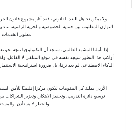
التوازن المطلوب بين حماية الخصوصية والحرية الرقمية. بناء بي
تطوير الخدمات الرقمية واعتماد الناس المتزايد على الفضاء الإلكتروني.
إذا تأملنا المشهد العالمي، سنجد أن التكنولوجيا تتجه نحو تعلم
أواكب هذا التطور سيجد نفسه في موقع المتلقي لا الفاعل. ولذ
الذكاء الاصطناعي لم يعد ترفا، بل ضرورة استراتيجية الاستثمار
الأردن يملك كل المقومات ليكون مركزا إقليميًا للأمن السيب
توسيع دائرة التدريب، وتحفيز الابتكار، وتعزيز الشراكات بي
والخطر لا يستأذن. والمستقبل سيصنعه من يمتلك المعرفة، لا من يكتفي بمراقبتها.