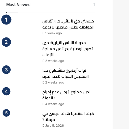
Most Viewed
جنسيتي حق لأبنائي: حين تُقاس
المواطنة بجنس صاحبها لا بدمه
1 week ago
مدونة اللباس النيابية: حين
تصبح الوصاية بديلاً عن معالجة
الأزمات
2 weeks ago
نواب أردنيون منشغلون جدا
بملابس الشباب هذه المرة !!
2 weeks ago
الدَين ممنوع. يُرجى عدم إحراج
الدولة !
4 weeks ago
كيف استثمرنا هدف ميسي في
مرمانا؟
July 5, 2026