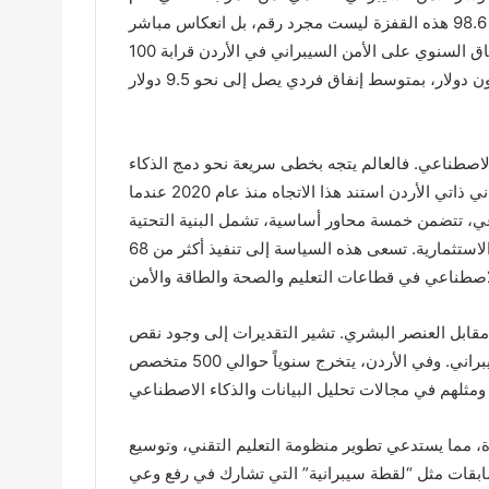
2022 إلى المرتبة 27 في عام 2024، مع تحقيق معدل أمان بلغ 98.6 هذه القفزة ليست مجرد رقم، بل انعكاس مباشر
لحجم الاستثمار المتزايد في هذا القطاع، حيث بلغ متوسط الإنفاق السنوي على الأمن السيبراني في الأردن قرابة 100
لاصطناعي. فالعالم يتجه بخطى سريعة نحو دمج الذكاء
الاصطناعي في كافة قطاعات الحياة، بما في ذلك الأمن السيبراني ذاتي الأردن استند هذا الاتجاه منذ عام 2020 عندما
ي، تتضمن خمسة محاور أساسية، تشمل البنية التحتية
الرقمية، وتطوير المهارات والضوابط، والتشريعات، وهيئة البيئة الاستثمارية. تسعى هذه السياسة إلى تنفيذ أكثر من 68
مقابل العنصر البشري. تشير التقديرات إلى وجود نقص
عالمي يقدر بأكثر من 3 ملايين متخصص في مجال الأمن السيبراني. وفي الأردن، يتخرج سنوياً حوالي 500 متخصص
دة، مما يستدعي تطوير منظومة التعليم التقني، وتوسيع
سابقات مثل “لقطة سيبرانية” التي تشارك في رفع وعي