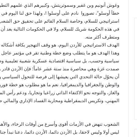
وغوش أنونيم وبن غفير وسموتريتش، وكبيرهم الذي علمهم التطرف ن
خطأ أوسلو”، تصوروا نادم على أوسلوا !، ولهذا حق لنا اليوم في 
استراتيجي للسلام، وخاصة السلام القائم على تحقيق حق الشعب 
في هذه الحكومة شريك للسلام، ولا في الحكومات التالية بعد أن 
ومتطرف أكثر منه.
الهدف الاستراتيجي للأردن اليوم، هو وقف التهجير بكافة أشكاله سو
وهذا الهدف هو ما يتطلب وضع خطة وطنية تقر في مؤتمر عاجل يج
سياسية وحسب، بل سياسية اقتصادية عسكرية شعبية تعليمية وطنية
صمدت غزة وهي محاصرة منذ ستة عشر عاماً؛ فإن الأردن قادر وبل
أن يحوّل حالة التحدي التي يعيشها إلى فرصة للتحول السياسي 
والوطن والجغرافيا والديمغرافيا، نعم ما هو مطلوب هو خطة فورية 
والغاز، والتوجه نحو الاكتفاء الذاتي زراعيا وتجاريا، ودعم رأس ال
المهني، وتكريس الديمقراطية ومحاربة الفساد الإداري والمالي ضم
الشعوب تنهض في الأزمات أقوى وأسرع من أوقات الرخاء، والأ
ليس أولا وليس لاحقا، بل الأردن دائما، الأردن دائما، دعنا نبدأ جنا