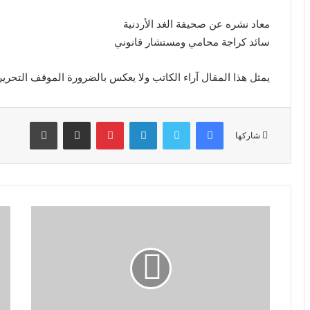
معاد نشره عن صحيفة الغد الأردنية
سائد كراجة محامي ومستشار قانوني
يمثل هذا المقال آراء الكاتب ولا يعكس بالضرورة الموقف التحري
فيسبوك
تويتر
لينكدإن
بينتيريست
مشاركة عبر البريد
طباعة
شاركها