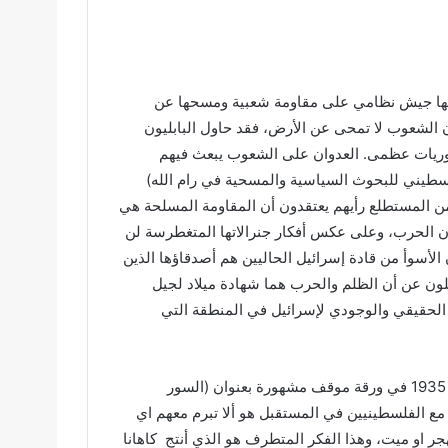
ر فيها جيش نظامي على مقاومة شعبية ومسحها عن
 أن الشعوب لا تمحى عن الأرض، فقد حاول البابليون
اطوريات عظمى. العدوان على الشعوب يبعث فيهم
لسطيني للبحوث السياسية والمسحية في رام الله)
 غزة والضفة والقدس مؤخرا، اظهر أن حوالي 70 %، من المستطلع رأيهم يعتقدون أن المقاومة المسلحة هي
 فإن الحرب، وعلى عكس أفكار جنرالاتها المتغطرسة لن
الأسوأ من قادة إسرائيل الحاليين هم أصدقاؤها الذين
لون عن أن الظلم والحرب هما شهادة ميلاد لجيل
د الحقيقي والوجودي لإسرائيل في المنطقة التي
زئيف جابوتنسكي، أحد أهم قادة الحركة الصهيونية، كتب في عام 1935 في ورقة موقف مشهورة بعنوان (السور
 مع الفلسطينيين في المستقبل هو ألا تبرم معهم اي
هجر او ميت، وهذا الفكر المتطرف هو الذي أنتج كاهانا