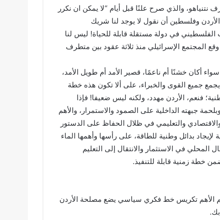
تنياهو، والذي صرح علنًا قبل أيام “لا يمكن ان نكرر
الأردن وفلسطين أن نقول لا يوجد لنا شريك
الفلسطيني في دولة مستقلة قابلة للحياة! ليس لنا
وقع المجتمع الإسرائيلي منذ ثلاثة عقود بين متطرف
اء أكان خشنًا أم ناعمًا، قصير الأمد أم طويل الأمد،
مع جميع القوى والخبراء، على ألا تكون هذه خطة
؛ فنعم، الأردن مهدد، ولكنه ليس ضعيفا! فإذا
حمة جبهته الداخلية على الصمود والاستمرار، والأهم
والاقتصادي والتعليمي في ظلال الحفاظ على الدستور
لإيجاد بدائل وطنية للطاقة، على رأسها وأهمها الماء
مال المحلي في الاستثمار والانتقال إلى التعليم
ن خطة زمنية قابلة للتنفيذ.
هم الأهم تكريس خط فكري سياسي يضع مصلحة الأردن
بك.