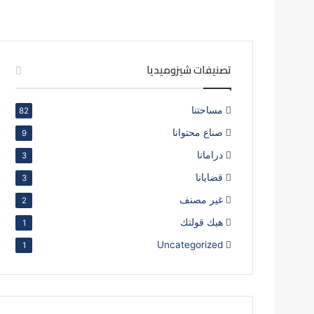
تصنيفات شيزوميديا
مساحتنا
82
صناع محتوانا
9
درامانا
3
قضايانا
3
غير مصنف
2
هيك قولتك
1
Uncategorized
1