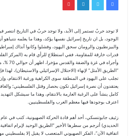
لا توجد حربٌ تستمر إلى الأبد، ولا توجد حربٌ في التاريخ انتص
الوجود، بل ان تاريخ إسرائيل نفسها يؤكد، وهذا ما يعلمه نتنياهو
والبيزنطيون والرومان سحق اليهود، وفشلوا وكانوا آنذاك إمبر
قدرات خارقة للمقاومة، ففي استطلاع للرأي قام به (المركز الف
وأجراه في
“الطريق الأمثل” لإنهاء (الاحتلال الإسرائيلي والاستيطان)، لهذا
تجلب على اليهود في المنطقة سوى الكراهية ورغبة الانتقام، وإن 
يعتقدون أن نصرة إسرائيل تكون بحصار وقتل الفلسطيني؛ والغاف
كامل ينشأ على الرغبة العارمة بالانتقام، وهذا ما سيشكل التهدي
اعترف بوجودها فيها معظم العرب والفلسطينيين.
الحديدي) أترجم من سطرها الأخير ″الطريق الوحيد لإبرام اتفاقية
اتفاقية الآن”، الفكر الصهيوني المتعصب لا يقبل إلا بفلسطيني م