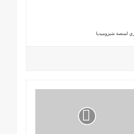
ري لمنصة شيزوميديا