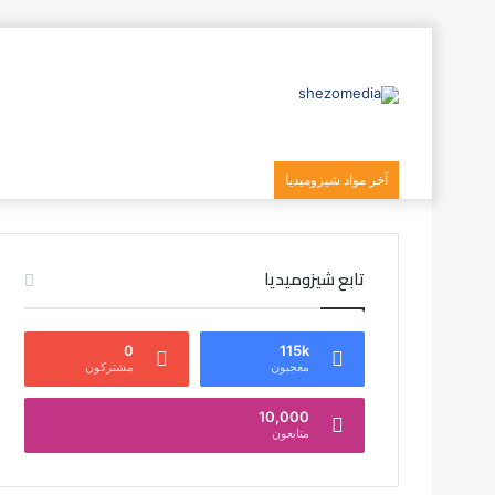
آخر مواد شيزوميديا
تابع شيزوميديا
0
115k
معجبون
مشتركون
10,000
متابعون