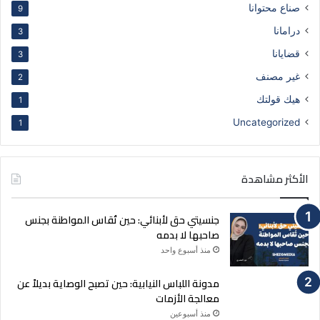
إ
صناع محتوانا
9
ل
درامانا
3
ك
ت
قضايانا
3
ر
غير مصنف
و
2
ن
هيك قولتك
1
ي
Uncategorized
1
الأكثر مشاهدة
جنسيتي حق لأبنائي: حين تُقاس المواطنة بجنس
صاحبها لا بدمه
منذ أسبوع واحد
مدونة اللباس النيابية: حين تصبح الوصاية بديلاً عن
معالجة الأزمات
منذ أسبوعين