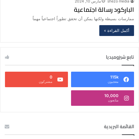
shezo media
مارس 10, 2024
الباركود رسالة اجتماعية
ممارسات بسيطة ولكنها يمكن أن تحقق تطوراً اجتماعياً مهماً
أكمل القراءة »
تابع شيزوميديا
0
115k
معجبون
مشتركون
10,000
متابعون
القائمة البريدية