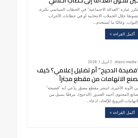
ين تتحول العدالة إلى خطاب أخلاقي
تكرر عبارة “العدالة الاجتماعية” في الخطاب السياسي بكثرة،
صوصًا خلال الحملات الانتخابية أو في خطابات الأحزاب
النواب. وغالبًا ما تُستخدم…
أكمل القراءة »
shezo media
أبريل 1, 2026
فضيحة الدحيح” أم تضليل إعلامي؟ كيف
ُصنع الاتهامات من مقطع مجتزأ
ي الآونة الأخيرة، انتشر مقطع مصوّر يدّعي أنه “فضيحة”
صانع المحتوى أحمد الغندور (الدحيح)، مرفقًا بسيل من
لاتهامات:الترويج للإلحاد، ادعاء…
أكمل القراءة »