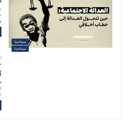
ح
ت
خ
و
مساحتنا
مساحتنا
“
ت
ف
ل
ا