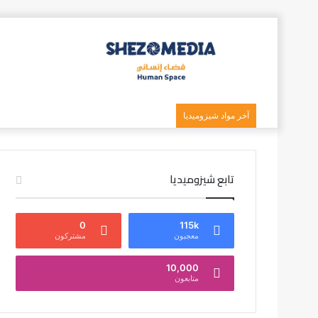
آخر مواد شيزوميديا
تابع شيزوميديا
0
115k
معجبون
مشتركون
10,000
متابعون