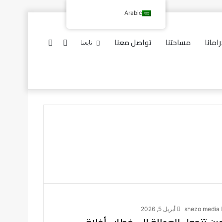
Arabic
امانا
مساحتنا
تواصل معنا
إضافة
بحث
تابعنا
عمود
عن
جانبي
shezo media
أبريل 5, 2026