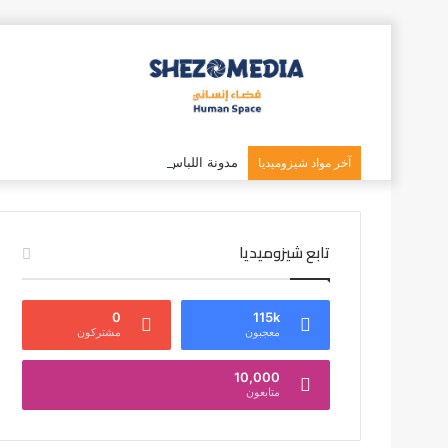
مدونة اللباس النيابية: حين تصبح الوصاية بديل
آخر مواد شيزوميديا
تابع شيزوميديا
0
115k
معجبون
مشتركون
10,000
متابعون