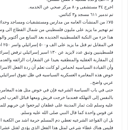
اخرج ٣٤ مستشفى و٨٠ مركز صحي عن الخدمه.
تم تدمير ٦١١ مسجد و٣ كنائس.
٧٥٪ من المنشآت العامه من مدارس ومستشفيات ومساجد وحدائق تم تدميرها.
تم تهجير ما يزيد على مليون فلسطيني من شمال القطاع الى وس
هذا جزء من النكبة الفلسطينيه الجديده بعد السابع من أكتوبر والو
في ا
فلسطينيين وتبق عدد لايزيد عن ١٣٠ اسير إسرائيلي ترفض إسرائيل الاستجابة لشروط حماس للافراج عنهم.
إن المقاربة العقليه والمنطقيه بعيدا عن الشعارات الزائفه والعد
وأن القيادة السياسيه لحماس لو كانت تعلم أن ردة الفعل الاسرا
خوض هذه المغامره العسكريه السياسيه في ظل تفوق اسرائيل
عربي واضح..
حتى في باب السياسة الشرعيه فإن في خوض مثل هذه المغامره 
بالنفس إلى التهلكه فعندما خرجت قريش ومعها قبائل العرب لح
عليه وسلم ثلث ثمار المدينة على غطفان ليرجعوا عن حربهم للم
عن قوس واحدة كما قال النبي صلى الله عليه وسلم.
بل ان القواعد الشرعيه تعطي دم المسلم حرمة اشد من الكعبة ال
فليس هناك غطاء شرعي لمثل هذا الفعل الذي يؤدي لقتل عشرات 