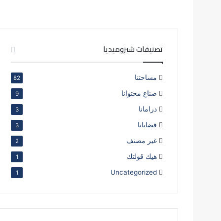
تصنيفات شيزوميديا
مساحتنا
82
صناع محتوانا
9
درامانا
3
قضايانا
3
غير مصنف
2
هيك قولتك
1
Uncategorized
1