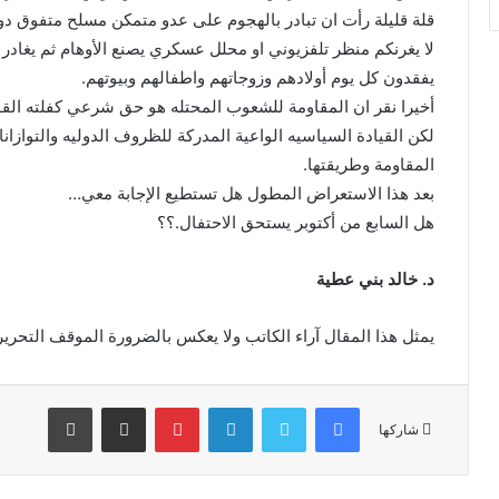
قلة قليلة رأت ان تبادر بالهجوم على عدو متمكن مسلح متفوق دون
لا يغرنكم منظر تلفزيوني او محلل عسكري يصنع الأوهام ثم يغادر ال
يفقدون كل يوم أولادهم وزوجاتهم واطفالهم وبيوتهم.
أخيرا نقر ان المقاومة للشعوب المحتله هو حق شرعي كفلته القوا
لكن القيادة السياسيه الواعية المدركة للظروف الدوليه والتواز
المقاومة وطريقتها.
بعد هذا الاستعراض المطول هل تستطيع الإجابة معي…
هل السابع من أكتوبر يستحق الاحتفال.؟؟
د. خالد بني عطية
يمثل هذا المقال آراء الكاتب ولا يعكس بالضرورة الموقف التحري
فيسبوك
تويتر
لينكدإن
بينتيريست
مشاركة عبر البريد
طباعة
شاركها