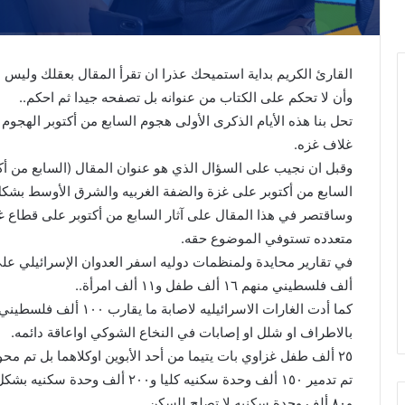
القارئ الكريم بداية استميحك عذرا ان تقرأ المقال بعقلك وليس 
وأن لا تحكم على الكتاب من عنوانه بل تصفحه جيدا ثم احكم..
تحل بنا هذه الأيام الذكرى الأولى هجوم السابع من أكتوبر الهج
غلاف غزه.
وقبل ان نجيب على السؤال الذي هو عنوان المقال (السابع من أكت
السابع من أكتوبر على غزة والضفة الغربيه والشرق الأوسط بشكل
وساقتصر في هذا المقال على آثار السابع من أكتوبر على قطاع غ
متعدده تستوفي الموضوع حقه.
ألف فلسطيني منهم ١٦ ألف طفل و١١ ألف امرأة..
كما أدت الغارات الاسرائيل
بالاطراف او شلل او إصابات في النخاع الشوكي اواعاقة دائمه.
٢٥ ألف طفل غزاوي بات يتيما من أحد الأبوين اوكلاهما بل تم محو عائلات كامله من الوجود..
تم تدمير ١٥٠ ألف وحدة سكنيه كليا و٢٠٠ ألف وحدة سكنيه بشكل جزئي
و٨٠ ألف وحدة سكنيه لا تصلح للسكن.