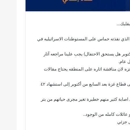
بقلبك…
وم الذي نفذته حماس على المستوطنات الاسرائيليه في
وبر هل يستحق الاحتفال) يجب علينا مراجعه آثار
 عام.
زه لان مناقشة اثاره على المنطقه يحتاج مقالات
في تقارير محايدة ولمنظمات دوليه اسفر العدوان الإسرائيلي على قطاع غزة بعد السابع من أكتوبر إلى استشهاد ٤٢
يه لاصابة ما يقارب ١٠٠ ألف فلسطيني اصابة كثير منهم خطيرة تغير مجرى حياتهم من بتر