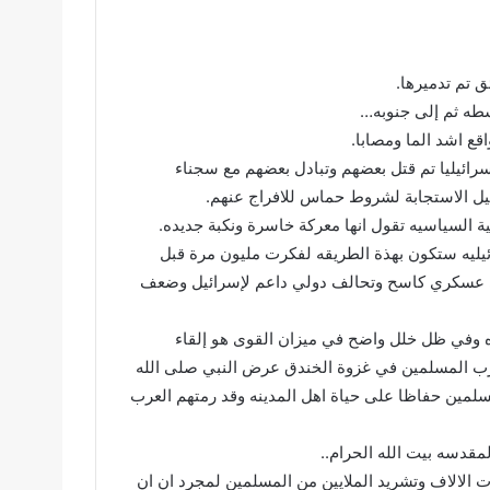
طه ثم إلى جنوبه…
اقع اشد الما ومصابا.
لمقابل تم قتل ما يزيد على الف و٥٠٠ إسرائيلي واسر ٢٥٠ اسرائيليا تم قتل بعضهم وتبادل بعضهم مع سجناء
مية السياسيه تقول انها معركة خاسرة ونكبة جديده.
ئيليه ستكون بهذة الطريقه لفكرت مليون مرة قبل
ي عسكري كاسح وتحالف دولي داعم لإسرائيل وضعف
وفي ظل خلل واضح في ميزان القوى هو إلقاء
رب المسلمين في غزوة الخندق عرض النبي صلى الله
سلمين حفاظا على حياة اهل المدينه وقد رمتهم العرب
مقدسه بيت الله الحرام..
الالاف وتشريد الملايين من المسلمين لمجرد ان ان