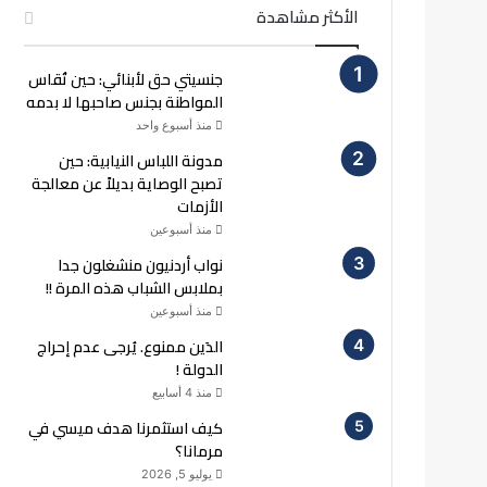
الأكثر مشاهدة
جنسيتي حق لأبنائي: حين تُقاس
المواطنة بجنس صاحبها لا بدمه
منذ أسبوع واحد
مدونة اللباس النيابية: حين
تصبح الوصاية بديلاً عن معالجة
الأزمات
منذ أسبوعين
نواب أردنيون منشغلون جدا
بملابس الشباب هذه المرة !!
منذ أسبوعين
الدَين ممنوع. يُرجى عدم إحراج
الدولة !
منذ 4 أسابيع
كيف استثمرنا هدف ميسي في
مرمانا؟
يوليو 5, 2026