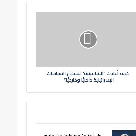
كيف أعادت “البنيامينية” تشكيل السياسات
الإسرائيلية داخليًّا وخارجيًّا؟
نواب أردنيون منشغلون جدا بملابس