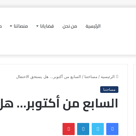
الرئيسية
من نحن
قضايانا
منصاتنا
در
اً عن معالجة الأزمات
الرئيسية
/
مساحتنا
/
السابع من أكتوبر… هل يستحق الاحتفال
مساحتنا
السابع من أكتوبر… هل
فيسبوك
تويتر
لينكدإن
بينتيريست