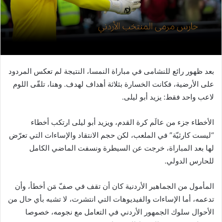
بعد ظهور رائع للنشامى في مباراة النمسا، النتيجة لم تعكس المردود
على الأرضية، فكانت الخسارة بثلاثة أهداف لهدف. وهنا، تلقّى اللوم
لاعب واحد فقط: يزيد أبو ليلى.
الأخطاء جزء من عالَم كرة القدم، ويزيد أبو ليلى ارتكب أخطاء
“ليست كارثيّة” في الملعب، لكن حجم الانتقاد والإساءات التي تعرّض
لها بعد المباراة، خرجت عن السيطرة ونسفت الماضي الكامل
للحارس الدولي.
المأمول من الجماهير الأردنية كان أن تقف في صفّ مَن أخطأ، وأن
تدعمه، أما الإساءات والفيديوهات التي انتشرت، لا تشبه بأي حال من
الأحوال سلوك الجمهور الأردني في التعامل مع نجومه، خصوصا