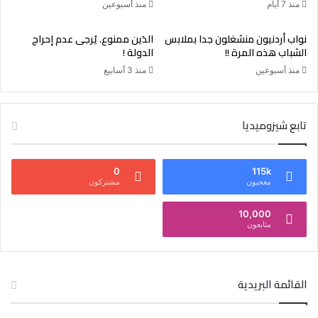
منذ 7 أيام
منذ أسبوعين
نواب أردنيون منشغلون جدا بملابس
الدَين ممنوع. يُرجى عدم إحراج
الشباب هذه المرة !!
الدولة !
منذ أسبوعين
منذ 3 أسابيع
تابع شيزوميديا
0
115k
معجبون
مشتركون
10,000
متابعون
القائمة البريدية