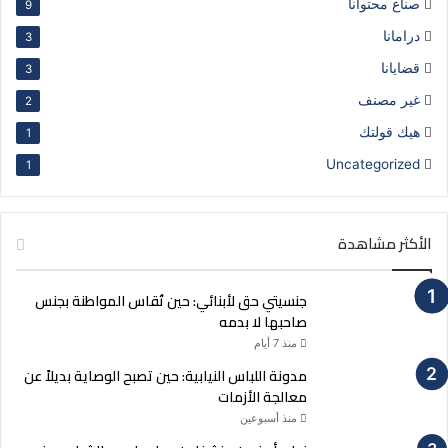
صناع محتوانا
9
درامانا
3
قضايانا
3
غير مصنف
2
هيك قولتك
1
Uncategorized
1
الأكثر مشاهدة
جنسيتي حق لأبنائي: حين تُقاس المواطنة بجنس
صاحبها لا بدمه
منذ 7 أيام
مدونة اللباس النيابية: حين تصبح الوصاية بديلاً عن
معالجة الأزمات
منذ أسبوعين