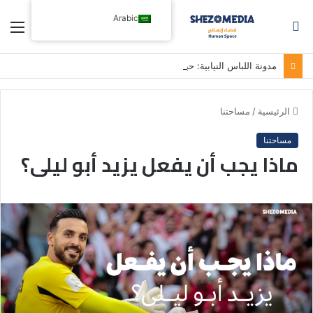
Arabic
بحث
الق
عن
مدونة اللباس النيابية: حين تصبح الوصاية بديلاً عن معالجة الأزمات
الرئيسية
/
مساحتنا
مساحتنا
ماذا يجب أن يفعل يزيد أبو ليلى؟