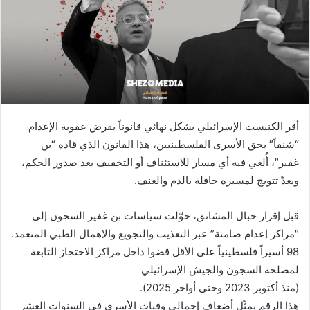
أقر الكنيست الإسرائيلي بشكل نهائي قانوناً يفرض عقوبة الإعدام
“شنقاً” بحق الأسرى الفلسطينيين، هذا القانون الذي قاده “بن
غفير”، أُلغي فيه أي مسار للاستئناف أو التخفيف بعد صدور الحكم،
ويعدّ تتويج لمسيرة حافلة بالدم والعنف.
قبل إقرار حبال المشانق، حوّلت سياسات بن غفير السجون إلى
“مراكز إعدام صامتة” عبر التعذيب والتجويع والإهمال الطبي المتعمد.
98 أسيراً فلسطينياً على الأقل قضوا داخل مراكز الاحتجاز التابعة
لمصلحة السجون والجيش الإسرائيلي
(منذ أكتوبر 2023 وحتى أواخر 2025).
هذا الرقم يمثّل أضعاف إجمالي وفيات الأسرى في السنوات العشر