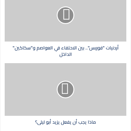
أردنيات "فوربس".. بين الاحتفاء في العواصم و"سكاكين"
الداخل
ماذا يجب أن يفعل يزيد أبو ليلى؟