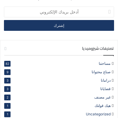
أدخل
بريدك
الإلكتروني
تصنيفات شيزوميديا
مساحتنا
82
صناع محتوانا
9
درامانا
3
قضايانا
3
غير مصنف
2
هيك قولتك
1
Uncategorized
1