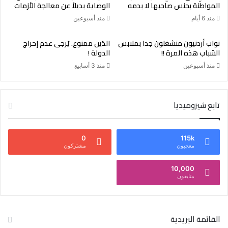
المواطنة بجنس صاحبها لا بدمه
الوصاية بديلاً عن معالجة الأزمات
منذ 6 أيام
منذ أسبوعين
نواب أردنيون منشغلون جدا بملابس
الدَين ممنوع. يُرجى عدم إحراج
الشباب هذه المرة !!
الدولة !
منذ أسبوعين
منذ 3 أسابيع
تابع شيزوميديا
0
115k
معجبون
مشتركون
10,000
متابعون
القائمة البريدية