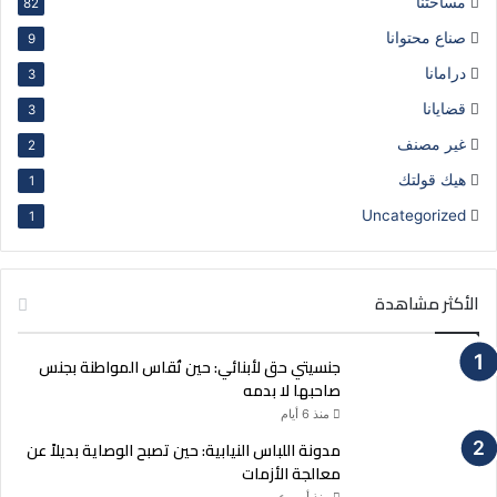
مساحتنا
82
صناع محتوانا
9
درامانا
3
قضايانا
3
غير مصنف
2
هيك قولتك
1
Uncategorized
1
الأكثر مشاهدة
جنسيتي حق لأبنائي: حين تُقاس المواطنة بجنس
صاحبها لا بدمه
منذ 6 أيام
مدونة اللباس النيابية: حين تصبح الوصاية بديلاً عن
معالجة الأزمات