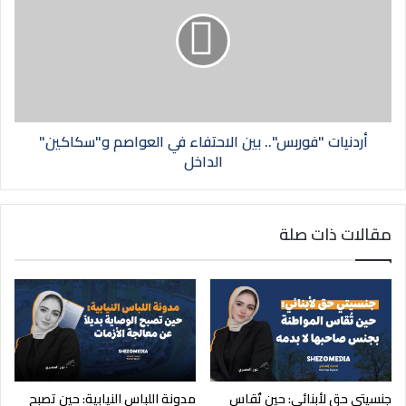
أردنيات "فوربس".. بين الاحتفاء في العواصم و"سكاكين"
الداخل
مقالات ذات صلة
جنسيتي حق لأبنائي: حين تُقاس
مدونة اللباس النيابية: حين تصبح