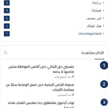
درامانا
3
ك
ت
قضايانا
3
ر
غير مصنف
و
2
ن
هيك قولتك
1
ي
Uncategorized
1
الأكثر مشاهدة
جنسيتي حق لأبنائي: حين تُقاس المواطنة بجنس
صاحبها لا بدمه
منذ أسبوع واحد
مدونة اللباس النيابية: حين تصبح الوصاية بديلاً عن
معالجة الأزمات
منذ أسبوعين
نواب أردنيون منشغلون جدا بملابس الشباب هذه
المرة !!