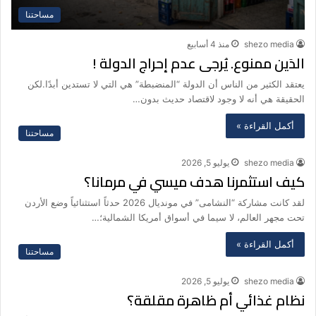
مساحتنا
shezo media
منذ 4 أسابيع
الدَين ممنوع. يُرجى عدم إحراج الدولة !
يعتقد الكثير من الناس أن الدولة “المنضبطة” هي التي لا تستدين أبدًا.لكن
الحقيقة هي أنه لا وجود لاقتصاد حديث بدون…
أكمل القراءة »
مساحتنا
shezo media
يوليو 5, 2026
كيف استثمرنا هدف ميسي في مرمانا؟
لقد كانت مشاركة “النشامى” في مونديال 2026 حدثاً استثنائياً وضع الأردن
تحت مجهر العالم، لا سيما في أسواق أمريكا الشمالية؛…
أكمل القراءة »
مساحتنا
shezo media
يوليو 5, 2026
نظام غذائي أم ظاهرة مقلقة؟