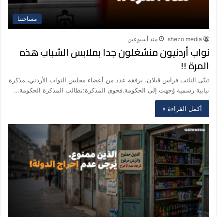
مساحتنا
shezo media
منذ أسبوعين
نواب أردنيون منشغلون جدا بملابس الشباب هذه
المرة !!
تبنّى النائب فراس قبلان، برفقة عدد من أعضاء مجلس النواب الأردني، مذكرة
نيابية رسمية وُجهت إلى الحكومة.فحوى المذكرة:تطالب المذكرة الحكومة…
أكمل القراءة »