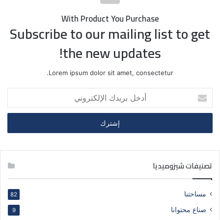
With Product You Purchase
Subscribe to our mailing list to get
the new updates!
Lorem ipsum dolor sit amet, consectetur.
أ
د
خ
ل
ب
ر
ي
تصنيفات شيزوميديا
د
ك
ا
مساحتنا
82
ل
إ
صناع محتوانا
9
ل