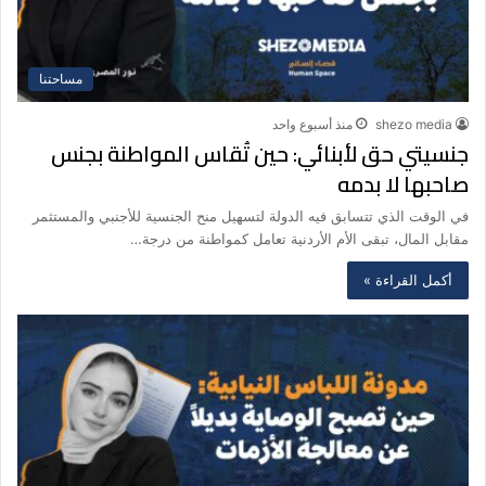
مساحتنا
shezo media
منذ أسبوع واحد
جنسيتي حق لأبنائي: حين تُقاس المواطنة بجنس
صاحبها لا بدمه
في الوقت الذي تتسابق فيه الدولة لتسهيل منح الجنسية للأجنبي والمستثمر
مقابل المال، تبقى الأم الأردنية تعامل كمواطنة من درجة…
أكمل القراءة »