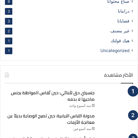
صناع محتوانا
9
درامانا
3
قضايانا
3
غير مصنف
2
هيك قولتك
1
Uncategorized
1
الأكثر مشاهدة
جنسيتي حق لأبنائي: حين تُقاس المواطنة بجنس
صاحبها لا بدمه
منذ أسبوع واحد
مدونة اللباس النيابية: حين تصبح الوصاية بديلاً عن
معالجة الأزمات
منذ أسبوعين