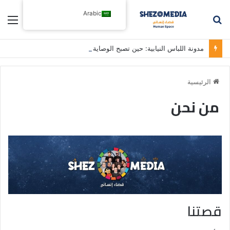
Arabic
بحث
الق
عن
مدونة اللباس النيابية: حين تصبح الوصاية بديلاً عن معالجة الأزمات
الرئيسية
من نحن
قصتنا